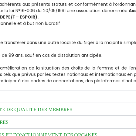
es adhérents aux présents statuts et conformément à l’ordonna
ar la loi N°91-006 du 20/05/1991 une association dénommée
Ass
EPE/F – ESPOIR).
onnelle et à but non lucratif
le transférer dans une autre localité du Niger à la majorité simpl
 de 99 ans, sauf en cas de dissolution anticipée.
l’amélioration de la situation des droits de la femme et de l’en
 tels que prévus par les textes nationaux et internationaux en pa
articiper à des cadres de concertations, des plateformes d’acti
RTE DE QUALITE DES MEMBRES
BRES
ONS ET FONCTIONNEMENT DES ORGANES