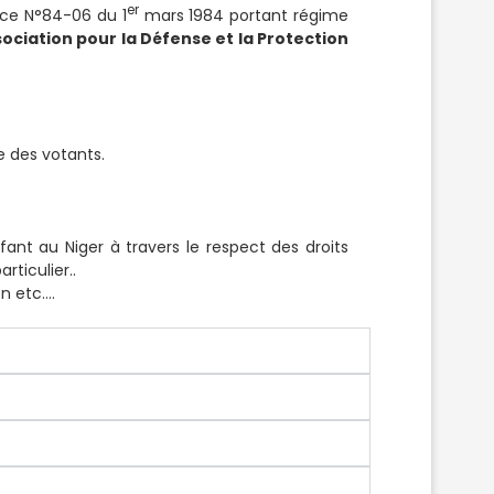
er
nce N°84-06 du 1
mars 1984 portant régime
ociation pour la Défense et la Protection
e des votants.
fant au Niger à travers le respect des droits
rticulier..
on etc….