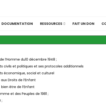
DOCUMENTATION
RESSOURCES
FAIT UN DON
C
ts de l’Homme du10 décembre 1948 ;
ts civils et politiques et ses protocoles additionnels
its économique, social et culturel
 aux Droits de l’Enfant
e bien être de l’Enfant
Homme et des Peuples de 1981 ;
 ;